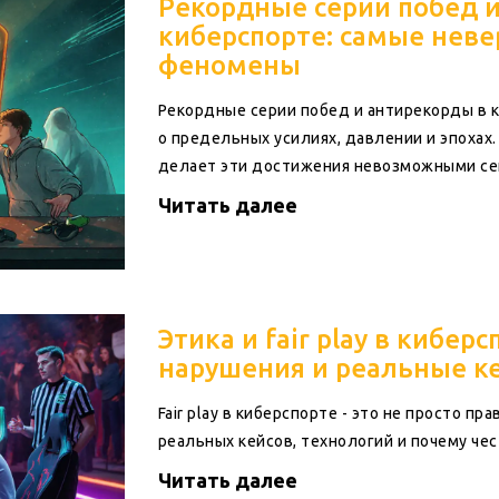
Рекордные серии побед 
киберспорте: самые неве
феномены
Рекордные серии побед и антирекорды в к
о предельных усилиях, давлении и эпохах. 
делает эти достижения невозможными се
Читать далее
Этика и fair play в кибе
нарушения и реальные к
Fair play в киберспорте - это не просто пр
реальных кейсов, технологий и почему чест
Читать далее