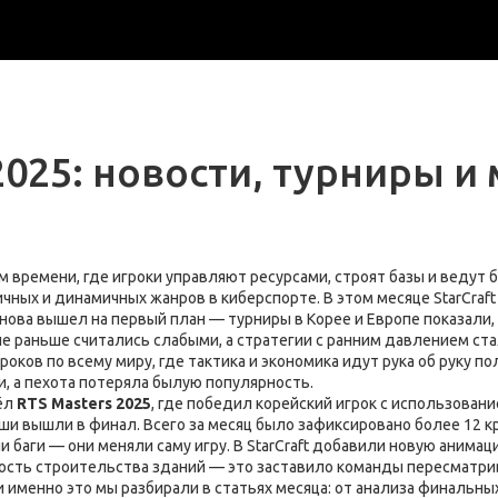
025: новости, турниры и м
м времени, где игроки управляют ресурсами, строят базы и ведут 
ничных и динамичных жанров в киберспорте
. В этом месяце
StarCraft 
нова вышел на первый план — турниры в Корее и Европе показали, к
ые раньше считались слабыми, а стратегии с ранним давлением с
оков по всему миру, где тактика и экономика идут рука об руку
пол
, а пехота потеряла былую популярность.
ёл
RTS Masters 2025
, где победил корейский игрок с использование
льши вышли в финал. Всего за месяц было зафиксировано более 12 
 баги — они меняли саму игру. В StarCraft добавили новую анимац
орость строительства зданий — это заставило команды пересматрив
 и именно это мы разбирали в статьях месяца: от анализа финальн