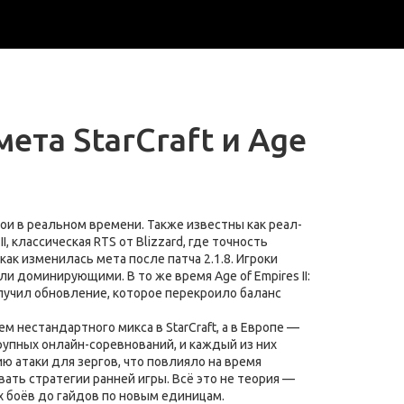
ета StarCraft и Age
бои в реальном времени
. Также известны как
реал-
II
,
классическая RTS от Blizzard, где точность
ак изменилась мета после патча 2.1.8. Игроки
тали доминирующими. В то же время
Age of Empires II:
учил обновление, которое перекроило баланс
м нестандартного микса в StarCraft, а в Европе —
крупных онлайн-соревнований, и каждый из них
ию атаки для зергов, что повлияло на время
ать стратегии ранней игры. Всё это не теория —
ых боёв до гайдов по новым единицам.