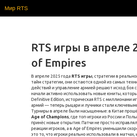
Мир RTS
RTS игры в апреле 2
of Empires
В апреле 2025 года
RTS игры
,
стратегии в реально
тайм стратегии
, они остаются одной из самых тех
действий и управление армией решают исход боя
с
начали активно использовать новые юниты, котор
Definitive Edition
,
историческая RTS с миллионами игр
армий — теперь рыцари и лучники стали ключевыми
Турниры в апреле были насыщенные: в Китае прош
Age of Champions
, где топ-игроки из России и По
принёс новые открытия. Патчи не просто исправляли
реакции игроков, а в Age of Empires уменьшили ск
это то, что игроки реально использовали в матчах,