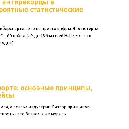
и антирекорды в
роятные статистические
иберспорте - это не просто цифры. Это истории
От 60 побед NiP до 136 матчей Hallzerk - что
годня?
рспорте: основные принципы,
ейсы
авила, а основа индустрии. Разбор принципов,
ность - это бизнес, а не мораль.