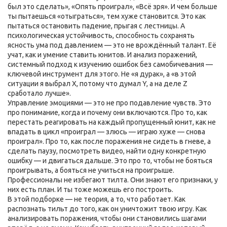
был это сделать», «Опять проиграл», «Всё зря»
. И чем больше
ты пытаешься «отыграться», тем хуже становится. Это как
пытаться остановить падение, прыгая с лестницы. А
психологическая устойчивость
,
способность сохранять
ясность ума под давлением
— это не врождённый талант. Её
учат, как и умение ставить юнитов. И
анализ поражений
,
системный подход к изучению ошибок без самобичевания
—
ключевой инструмент для этого. Не «я дурак», а «в этой
ситуации я выбрал X, потому что думал Y, а на деле Z
сработало лучше».
Управление эмоциями — это не про подавление чувств. Это
про понимание, когда и почему они включаются. Про то, как
перестать реагировать на каждый пропущенный юнит, как не
впадать в цикл «проиграл — злюсь — играю хуже — снова
проиграл». Про то, как после поражения не сидеть в гневе, а
сделать паузу, посмотреть видео, найти одну конкретную
ошибку — и двигаться дальше. Это про то, чтобы не бояться
проигрывать, а бояться не учиться на проигрыше.
Профессионалы не избегают тилта. Они знают его признаки, у
них есть план. И ты тоже можешь его построить.
В этой подборке — не теория, а то, что работает. Как
распознать тильт до того, как он уничтожит твою игру. Как
анализировать поражения, чтобы они становились шагами