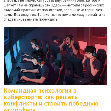
вперёд, а не ямами. Как убрать внутренний голос, который
шепчет «ты не справишься». Здесь — методы от российских
академий, практики от про-игроков, реальные истории. Без
воды. Без лозунгов. Только то, что помогло кому-то выйти из
спада и снова начать побеждать.
Командная психология в
киберспорте: как решать
конфликты и строить победную
атмосферу