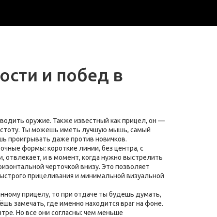
ности и побед в
наводить оружие
. Также известный как
прицел
, он —
устоту
. Ты можешь иметь лучшую мышь, самый
шь проигрывать даже против новичков.
точные формы: короткие линии, без центра, с
, отвлекает, и в момент, когда нужно выстрелить
оризонтальной черточкой внизу. Это позволяет
ыстрого прицеливания и минимальной визуальной
нному прицелу, то при отдаче ты будешь думать,
ёшь замечать, где именно находится враг на фоне.
тре. Но все они согласны: чем меньше