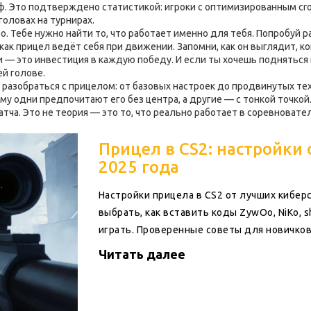
ф. Это подтверждено статистикой: игроки с оптимизированным
cr
головах на турнирах.
o. Тебе нужно найти то, что работает именно для тебя. Попробуй 
ак прицел ведёт себя при движении. Запомни, как он выглядит, ко
и — это инвестиция в каждую победу. И если ты хочешь подняться 
ей голове.
 разобраться с прицелом: от базовых настроек до продвинутых те
му одни предпочитают его без центра, а другие — с тонкой точкой.
атча. Это не теория — это то, что реально работает в соревновате
Прицел в CS2: настройки
2025 года
Настройки прицела в CS2 от лучших кибер
выбрать, как вставить коды ZywOo, NiKo, 
играть. Проверенные советы для новичков
Читать далее