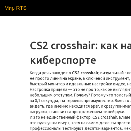
Мир RTS
CS2 crosshair: как 
киберспорте
Когда речь заходит о
CS2 crosshair
,
визуальный эле
не просто линия на экране, а ключевой инструмент
быстрый монитор и идеальные настройки видео, н
Настройка прицела — это не про то, как он выглядит
небольшим отступом. Почему? Потому что толстый, 
за 0,1 секунды, ты теряешь преимущество. Вместо 
видеть, где именно находится враг, и сразу понима
нагрузки
, становится продолжением твоей руки.
И это не единственный фактор.
CS2 crosshair
,
влияе
что пуля ушла вверх, хотя на самом деле ты прост
Профессионалы тестируют десятки вариантов. Неко