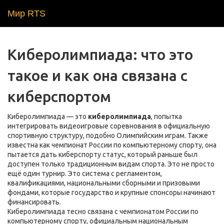
Мир RTS
Киберолимпиада: что это
такое и как она связана с
киберспортом
Киберолимпиада — это
киберолимпиада
,
попытка
интегрировать видеоигровые соревнования в официальную
спортивную структуру, подобно Олимпийским играм
. Также
известна как
чемпионат России по компьютерному спорту
, она
пытается дать киберспорту статус, который раньше был
доступен только традиционным видам спорта.
Это не просто
ещё один турнир. Это система с регламентом,
квалификациями, национальными сборными и призовыми
фондами, которые государство и крупные спонсоры начинают
финансировать.
Киберолимпиада тесно связана с
чемпионатом России по
компьютерному спорту
,
официальным национальным