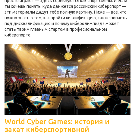
просто играют — здесь соревнуются как спортсмены. И если
ты хочешь понять, куда движется российский киберспорт —
эти материалы дадут тебе полную картину. Ниже — всё, что
нужно знать о том, как пройти квалификацию, как не попасть
под дисквалификацию и почему киберолимпиада может
стать твоим главным стартом в професиональном
киберспорте.
World Cyber Games: история и
закат киберспортивной