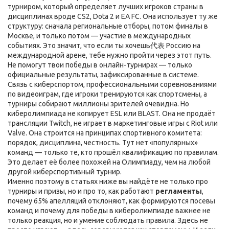
турниром, который определяет лучших игроков страны в
дисциплинах вроде CS2, Dota 2 и EA FC
. Она использует ту же
структуру: сначала региональные отборы, потом финалы в
Москве, и только потом — участие в международных
событиях. Это значит, что если ты хочешь代表 Россию на
международной арене, тебе нужно пройти через этот путь.
Не помогут твои победы в онлайн-турнирах — только
официальные результаты, зафиксированные в системе.
Связь с
киберспортом
,
профессиональными соревнованиями
по видеоиграм, где игроки тренируются как спортсмены, а
турниры собирают миллионы зрителей
очевидна. Но
киберолимпиада не копирует ESL или BLAST. Она не продаёт
трансляции Twitch, не играет в маркетинговые игры с Riot или
Valve. Она строится на принципах спортивного комитета:
порядок, дисциплина, честность. Тут нет «популярных»
команд — только те, кто прошёл квалификацию по правилам.
Это делает её более похожей на Олимпиаду, чем на любой
другой киберспортивный турнир.
Именно поэтому в статьях ниже вы найдёте не только про
турниры и призы, но и про то, как работают
регламенты
,
почему 65% апелляций отклоняют, как формируются посевы
команд и почему для победы в киберолимпиаде важнее не
только реакция, но и умение соблюдать правила. Здесь не