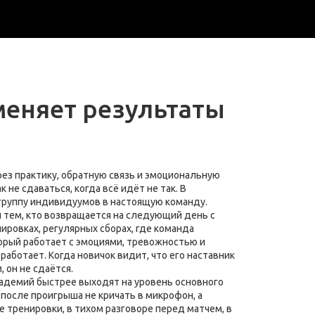
меняет результаты
рез практику, обратную связь и эмоциональную
ак не сдаваться, когда всё идёт не так.
В
 группу индивидуумов в настоящую команду.
и тем, кто возвращается на следующий день с
нировках
,
регулярных сборах, где команда
орый работает с эмоциями, тревожностью и
 работает. Когда новичок видит, что его наставник
 он не сдаётся.
академий быстрее выходят на уровень основного
 после проигрыша не кричать в микрофон, а
ле тренировки, в тихом разговоре перед матчем, в