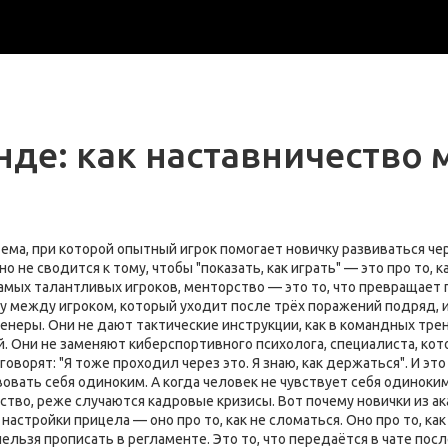
де: как наставничество 
ема, при которой опытный игрок помогает новичку развиваться че
оно не сводится к тому, чтобы "показать, как играть" — это про то, к
самых талантливых игроков, менторство — это то, что превращает
ицу между игроком, который уходит после трёх поражений подряд, 
енеры. Они не дают тактические инструкции, как в
командных тре
й
. Они не заменяют
киберспортивного психолога
,
специалиста, кот
оворят: "Я тоже проходил через это. Я знаю, как держаться". И это
овать себя одиноким. А когда человек не чувствует себя одиноким,
рство, реже случаются кадровые кризисы. Вот почему новички из 
астройки прицела — оно про то, как не сломаться. Оно про то, как
 нельзя прописать в регламенте. Это то, что передаётся в чате пос