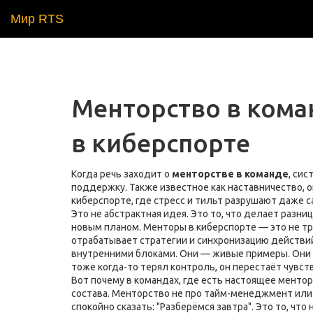
Мир RTS
Менторство в коман
в киберспорте
Когда речь заходит о
менторстве в команде
,
сист
поддержку
. Также известное как
наставничество
, 
киберспорте, где стресс и тильт разрушают даже 
Это не абстрактная идея. Это то, что делает разн
новым планом. Менторы в киберспорте — это не тр
отрабатывает стратегии и синхронизацию действи
внутренними блоками
. Они — живые примеры. Они г
тоже когда-то терял контроль, он перестаёт чувств
Вот почему в командах, где есть настоящее менто
состава. Менторство не про тайм-менеджмент или н
спокойно сказать: "Разберёмся завтра". Это то, что