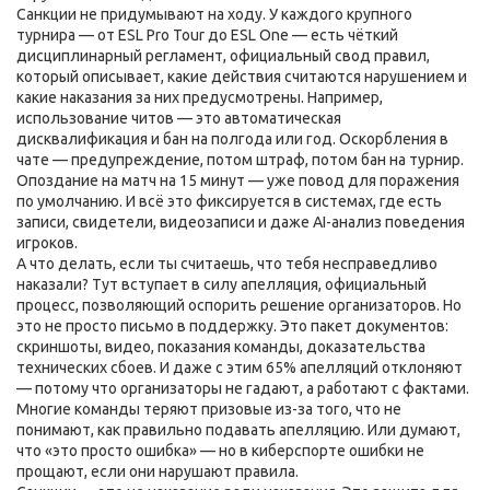
Санкции не придумывают на ходу. У каждого крупного
турнира — от ESL Pro Tour до ESL One — есть чёткий
дисциплинарный регламент
,
официальный свод правил,
который описывает, какие действия считаются нарушением и
какие наказания за них предусмотрены
. Например,
использование читов — это автоматическая
дисквалификация и бан на полгода или год. Оскорбления в
чате — предупреждение, потом штраф, потом бан на турнир.
Опоздание на матч на 15 минут — уже повод для поражения
по умолчанию. И всё это фиксируется в системах, где есть
записи, свидетели, видеозаписи и даже AI-анализ поведения
игроков.
А что делать, если ты считаешь, что тебя несправедливо
наказали? Тут вступает в силу
апелляция
,
официальный
процесс, позволяющий оспорить решение организаторов
. Но
это не просто письмо в поддержку. Это пакет документов:
скриншоты, видео, показания команды, доказательства
технических сбоев. И даже с этим 65% апелляций отклоняют
— потому что организаторы не гадают, а работают с фактами.
Многие команды теряют призовые из-за того, что не
понимают, как правильно подавать апелляцию. Или думают,
что «это просто ошибка» — но в киберспорте ошибки не
прощают, если они нарушают правила.