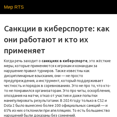
Мир RTS
Санкции в киберспорте: как
они работают и кто их
применяет
Когда речь заходит о
санкциях в киберспорте
,
это жёсткие
меры, которые применяются к игрокам и командам за
нарушение правил турниров
. Также известны как
дисциплинарные взыскания
, они — не просто
предупреждения, а инструмент, который поддерживает
честность и порядок в соревнованиях.
Это не про то, что кто-
то не понравился организаторам. Это про читы, оскорбления,
опоздания на матчи, отказ от участия и даже попытки
манипулировать результатами. В 2024 году только в CS2 и
Dota 2 было вынесено более 200 официальных санкций — и
65% из них отклонили при апелляциях. То есть большинство
нарушений были доказаны без сомнений.