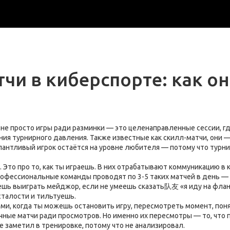
чи в киберспорте: как он
 не просто игры ради разминки — это целенаправленные сессии, г
ния турнирного давления
. Также известные как
скилл-матчи
, они 
антливый игрок остаётся на уровне любителя — потому что турнир
 Это про то, как ты играешь. В них отрабатывают
коммуникацию в 
рофессиональные команды проводят по 3-5 таких матчей в день — 
ь выиграть мейджор, если не умеешь сказать队友 «я иду на фланг» 
сталости и тильтуешь.
ами
,
когда ты можешь остановить игру, пересмотреть момент, понят
чные матчи ради просмотров. Но именно их пересмотры — то, что 
е заметил в тренировке, потому что не анализировал.