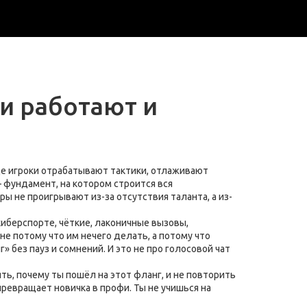
и работают и
де игроки отрабатывают тактики, отлаживают
— фундамент, на котором строится вся
ы не проигрывают из-за отсутствия таланта, а из-
киберспорте
,
чёткие, лаконичные вызовы,
не потому что им нечего делать, а потому что
без пауз и сомнений. И это не про голосовой чат
ь, почему ты пошёл на этот фланг, и не повторить
превращает новичка в профи. Ты не учишься на