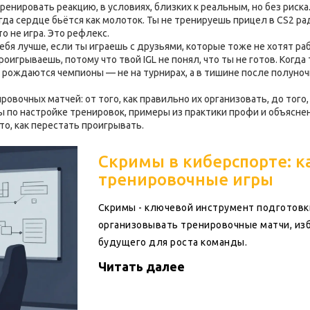
ренировать реакцию
,
в условиях, близких к реальным, но без риска
гда сердце бьётся как молоток. Ты не тренируешь прицел в CS2 ра
то не игра. Это рефлекс.
бя лучше, если ты играешь с друзьями, которые тоже не хотят ра
роигрываешь, потому что твой IGL не понял, что ты не готов. Когда
рождаются чемпионы — не на турнирах, а в тишине после полуночи,
ровочных матчей: от того, как правильно их организовать, до того
ы по настройке тренировок, примеры из практики профи и объясне
 то, как перестать проигрывать.
Скримы в киберспорте: к
тренировочные игры
Скримы - ключевой инструмент подготовки
организовывать тренировочные матчи, из
будущего для роста команды.
Читать далее