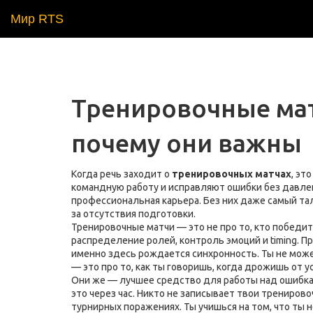
Мир RTS
Тренировочные мат
почему они важны
Когда речь заходит о
тренировочных матчах
,
это
командную работу и исправляют ошибки без давле
профессиональная карьера.
Без них даже самый тал
за отсутствия подготовки.
Тренировочные матчи — это не про то, кто победит.
распределение ролей, контроль эмоций и timing
. П
именно здесь рождается синхронность. Ты не можеш
— это про то, как ты говоришь, когда дрожишь от у
Они же — лучшее средство для
работы над ошибк
это через час
. Никто не записывает твои тренирово
турнирных поражениях. Ты учишься на том, что ты н