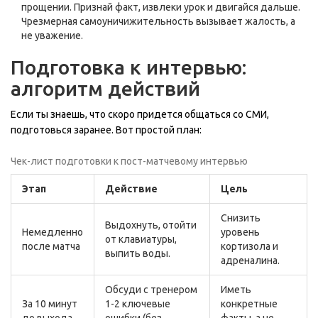
прощении. Признай факт, извлеки урок и двигайся дальше.
Чрезмерная самоуничижительность вызывает жалость, а
не уважение.
Подготовка к интервью:
алгоритм действий
Если ты знаешь, что скоро придется общаться со СМИ,
подготовься заранее. Вот простой план:
Чек-лист подготовки к пост-матчевому интервью
Этап
Действие
Цель
Снизить
Выдохнуть, отойти
Немедленно
уровень
от клавиатуры,
после матча
кортизола и
выпить воды.
адреналина.
Обсуди с тренером
Иметь
За 10 минут
1-2 ключевые
конкретные