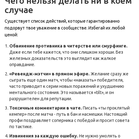
Чего нельзя делать ни в коем
случае
Существует список действий, которые гарантированно
подорвут твое уважение в сообществе. Избегай их любой
ценой:
Обвинение противника в читерстве или смурфинге.
Даже если тебе кажется, что они слишком хороши. Без
железных доказательств это выглядит как жалкое
оправдание.
«Ревендж-мэтчи» в прямом эфире.
Желание сразу же
сыграть еще один матч, чтобы «наказать» победителя,
часто приводит к серии новых поражений и ухудшению
ментального состояния. Это называется «tilt», и он
разрушителен для репутации.
Токсичные комментарии в чате.
Писать «ты проклятый
кемпер» после матча - путь в бан и насмешки. Настоящий
профи поздравляет соперника с победой и просит совета
по тактике.
Извинения за каждую ошибку.
Не нужно умолять о