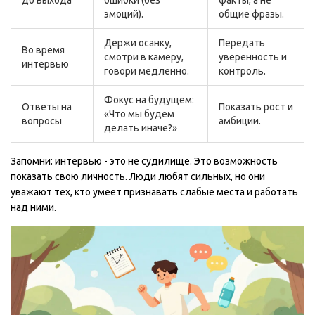
до выхода
ошибки (без
факты, а не
эмоций).
общие фразы.
Держи осанку,
Передать
Во время
смотри в камеру,
уверенность и
интервью
говори медленно.
контроль.
Фокус на будущем:
Ответы на
Показать рост и
«Что мы будем
вопросы
амбиции.
делать иначе?»
Запомни: интервью - это не судилище. Это возможность
показать свою личность. Люди любят сильных, но они
уважают тех, кто умеет признавать слабые места и работать
над ними.