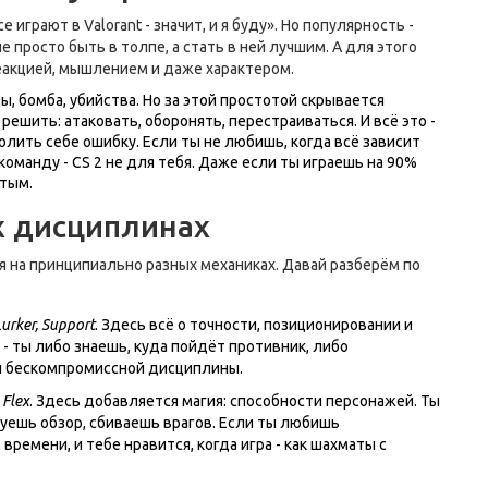
грают в Valorant - значит, и я буду». Но популярность -
е просто быть в толпе, а стать в ней лучшим. А для этого
реакцией, мышлением и даже характером.
ды, бомба, убийства. Но за этой простотой скрывается
решить: атаковать, оборонять, перестраиваться. И всё это -
лить себе ошибку. Если ты не любишь, когда всё зависит
команду - CS 2 не для тебя. Даже если ты играешь на 90%
тым.
х дисциплинах
ся на принципиально разных механиках. Давай разберём по
Lurker, Support
. Здесь всё о точности, позиционировании и
- ты либо знаешь, куда пойдёт противник, либо
 и бескомпромиссной дисциплины.
 Flex
. Здесь добавляется магия: способности персонажей. Ты
руешь обзор, сбиваешь врагов. Если ты любишь
ремени, и тебе нравится, когда игра - как шахматы с