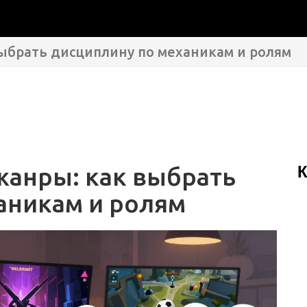
ыбрать дисциплину по механикам и ролям
анры: как выбрать
К
аникам и ролям