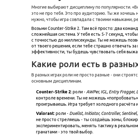
Многие выбирают дисциплину по популярности. «Все и
это не про тебя. Это про аудиторию. Ты же хочешь н
нужно, чтобы игра совпадала с твоими навыками, 
Возьми Counter-Strike 2. Там всё просто: два коман
сложнейшая система. У тебя есть 5-7 секунд, чтобы 
с точностью до миллисекунды. Ты не можешь позво
от твоего решения, если тебе страшно отвечать за 
эффективности, ты будешь чувствовать себя выжа
Какие роли есть в разны
В разных играх роли не просто разные - они строят
основным дисциплинам.
Counter-Strike 2
: роли -
AWPer, IGL, Entry Fragger, 
контроле времени. Ты не можешь «попробовать» 
проигрываешь. Игра требует холодного расчёта
Valorant
: роли -
Duelist, Initiator, Controller, Sentinel,
не просто стреляешь - ты создаёшь зоны, блоки
экспериментировать, менять тактику в реальном в
гранатами - это твой выбор.