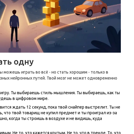
ать одну
Ты можешь играть во всё - но стать хорошим - только в
азных нейронных путей. Твой мозг не может одновременно
игру. Ты выбираешь стиль мышления. Ты выбираешь, как ты
удешь в цифровом мире.
вится ждать 12 секунд, пока твой снайпер выстрелит. Ты не
, что твой товарищ не купил предмет и ты проиграл из-за
ашно, когда ты строишь в воздухе и не видишь, куда
вым. Не то, что кажется крутым. Не то, что в тренде. То, что