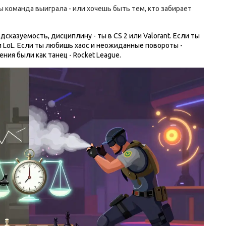
ы команда выиграла - или хочешь быть тем, кто забирает
дсказуемость, дисциплину - ты в CS 2 или Valorant. Если ты
ли LoL. Если ты любишь хаос и неожиданные повороты -
ения были как танец - Rocket League.