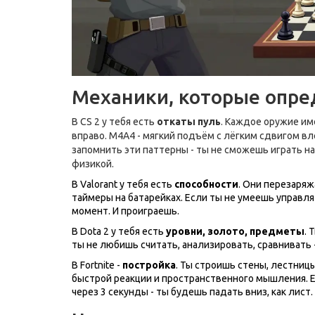
Механики, которые опре
В CS 2 у тебя есть
откаты пуль
. Каждое оружие име
вправо. M4A4 - мягкий подъём с лёгким сдвигом вл
запомнить эти паттерны - ты не сможешь играть на
физикой.
В Valorant у тебя есть
способности
. Они перезаряж
таймеры на батарейках. Если ты не умеешь управл
момент. И проиграешь.
В Dota 2 у тебя есть
уровни, золото, предметы
. 
ты не любишь считать, анализировать, сравнивать -
В Fortnite -
постройка
. Ты строишь стены, лестницы
быстрой реакции и пространственного мышления. Е
через 3 секунды - ты будешь падать вниз, как лист.