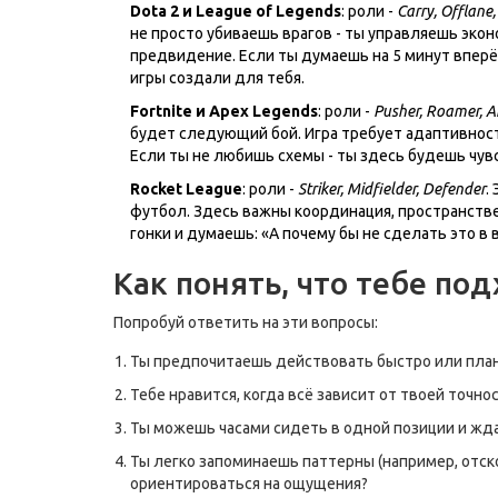
Dota 2 и League of Legends
: роли -
Carry, Offlane,
не просто убиваешь врагов - ты управляешь эконо
предвидение. Если ты думаешь на 5 минут вперёд
игры создали для тебя.
Fortnite и Apex Legends
: роли -
Pusher, Roamer, A
будет следующий бой. Игра требует адаптивност
Если ты не любишь схемы - ты здесь будешь чувс
Rocket League
: роли -
Striker, Midfielder, Defender
.
футбол. Здесь важны координация, пространстве
гонки и думаешь: «А почему бы не сделать это в в
Как понять, что тебе по
Попробуй ответить на эти вопросы:
Ты предпочитаешь действовать быстро или план
Тебе нравится, когда всё зависит от твоей точнос
Ты можешь часами сидеть в одной позиции и жда
Ты легко запоминаешь паттерны (например, отско
ориентироваться на ощущения?