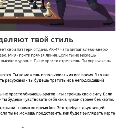
деляют твой стиль
ет свой паттерн отдачи. AK-47 - это зигзаг влево-вверх-
ево. MP9 - почти прямая линия. Если ты не можешь
 высоком уровне. Ты не просто стреляешь. Ты управляешь
аются. Ты не можешь использовать их всё время. Это как
ять ресурсами - ты будешь тратить их в неподходящий
Ты не просто убиваешь врагов - ты строишь свою силу. Если
 ты будешь чувствовать себя как в чужой стране без карты.
, крыши - прямо во время боя. Это требует двух вещей:
сли ты не можешь представить, как будет выглядеть карта