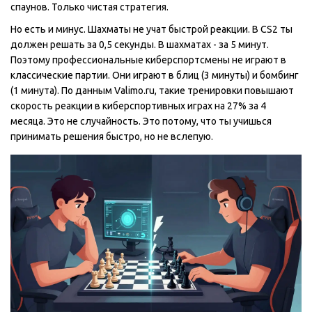
спаунов. Только чистая стратегия.
Но есть и минус. Шахматы не учат быстрой реакции. В CS2 ты
должен решать за 0,5 секунды. В шахматах - за 5 минут.
Поэтому профессиональные киберспортсмены не играют в
классические партии. Они играют в блиц (3 минуты) и бомбинг
(1 минута). По данным Valimo.ru, такие тренировки повышают
скорость реакции в киберспортивных играх на 27% за 4
месяца. Это не случайность. Это потому, что ты учишься
принимать решения быстро, но не вслепую.