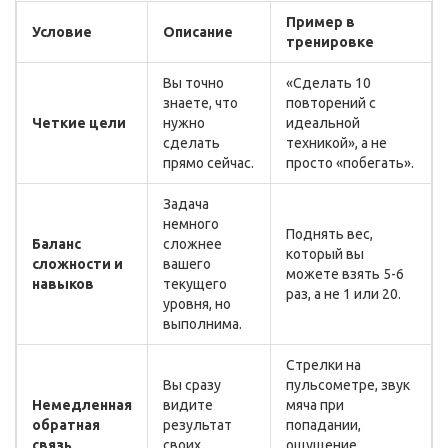
Пример в
Условие
Описание
тренировке
Вы точно
«Сделать 10
знаете, что
повторений с
Четкие цели
нужно
идеальной
сделать
техникой», а не
прямо сейчас.
просто «побегать».
Задача
немного
Поднять вес,
Баланс
сложнее
который вы
сложности и
вашего
можете взять 5-6
навыков
текущего
раз, а не 1 или 20.
уровня, но
выполнима.
Стрелки на
Вы сразу
пульсометре, звук
Немедленная
видите
мяча при
обратная
результат
попадании,
связь
своих
ощущение