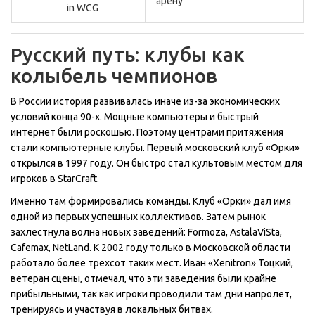
арену
in WCG
Русский путь: клубы как
колыбель чемпионов
В России история развивалась иначе из-за экономических
условий конца 90-х. Мощные компьютеры и быстрый
интернет были роскошью. Поэтому центрами притяжения
стали компьютерные клубы. Первый московский клуб «Орки»
открылся в 1997 году. Он быстро стал культовым местом для
игроков в
StarCraft
.
Именно там формировались команды. Клуб «Орки» дал имя
одной из первых успешных коллективов. Затем рынок
захлестнула волна новых заведений: Formoza, AstalaViSta,
Cafemax, NetLand. К 2002 году только в Московской области
работало более трехсот таких мест. Иван «Xenitron» Тоцкий,
ветеран сцены, отмечал, что эти заведения были крайне
прибыльными, так как игроки проводили там дни напролет,
тренируясь и участвуя в локальных битвах.