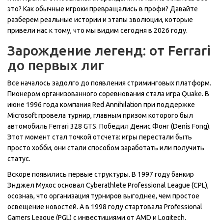
это? Как обычные игроки превращались в профи? Давайте
разберем реальные истории и этапы эволюции, которые
привели нас к тому, что мы видим сегодня в 2026 году.
Зарождение легенд: от Ferrari
до первых лиг
Все началось задолго до появления стриминговых платформ.
Пионером организованного соревнования стала игра
Quake
. В
июне 1996 года компания Red Annihilation при поддержке
Microsoft провела турнир, главным призом которого был
автомобиль Ferrari 328 GTS. Победил Денис Фонг (Denis Fong).
Этот момент стал точкой отсчета: игры перестали быть
просто хобби, они стали способом заработать или получить
статус.
Вскоре появились первые структуры. В 1997 году банкир
Энджел Мухос основал
Cyberathlete Professional League (CPL)
,
осознав, что организация турниров выгоднее, чем простое
освещение новостей. А в 1998 году стартовала
Professional
Gamers League (PGL)
с инвестициями от AMD и Logitech.