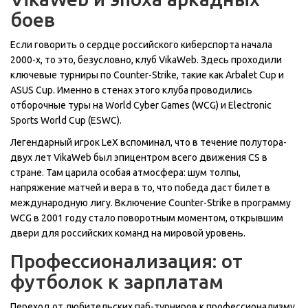
боев
Если говорить о сердце российского киберспорта начала
2000-х, то это, безусловно, клуб VikaWeb. Здесь проходили
ключевые турниры по Counter-Strike, такие как Arbalet Cup и
ASUS Cup. Именно в стенах этого клуба проводились
отборочные туры на
World Cyber Games (WCG)
и
Electronic
Sports World Cup (ESWC)
.
Легендарный игрок LeX вспоминал, что в течение полутора-
двух лет VikaWeb был эпицентром всего движения CS в
стране. Там царила особая атмосфера: шум толпы,
напряжение матчей и вера в то, что победа даст билет в
международную лигу. Включение Counter-Strike в программу
WCG в 2001 году стало поворотным моментом, открывшим
двери для российских команд на мировой уровень.
Профессионализация: от
футболок к зарплатам
Переход от любительских паб-турниров к профессионализму