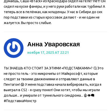
думаешь, Саша «B1ack» из Краснодара сидел на геле? Нет! Он
сидел на куске фанеры, и у него руки работали как турбины! А
теперь все в пелёнках, как младенцы. У нас в Сибири до сих
пор подставки из старых кроссовок делают - и ни один не
жалуется. Вы просто слабые.
Анна Уваровская
ноября 17, 2025 AT 22:21
ТЫ ЗНАЕШЬ КТО СТОИТ ЗА ЭТИМИ «ПОДСТАВКАМИ»? 🤔 Это
не просто гель - это микрочипы от Майкрософт, которые
следят за твоими движениями и отправляют данные в
Пентагон! 😱 У меня подставка начала вибрировать, когда я
выиграл в CS2 - я сразу понял! Они хотят, чтобы мы играли
дольше... и умирали от туннельного синдрома... 🤖👁️‍🗨️
#ПодставкаМонстр