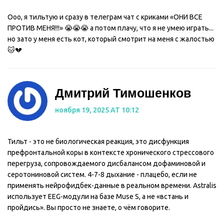
Ооо, я тильтую и сразу в телеграм чат с криками «ОНИ ВСЕ
ПРОТИВ МЕНЯ!!!» 😭😭😭 а потом плачу, что я не умею играть...
но зато у меня есть кот, который смотрит на меня с жалостью
🐱💔
Дмитрий Тимошенков
ноября 19, 2025 AT 10:12
Тильт - это не биологическая реакция, это дисфункция
префронтальной коры в контексте хронического стрессового
перегруза, сопровождаемого дисбалансом дофаминовой и
серотониновой систем. 4-7-8 дыхание - плацебо, если не
применять нейрофидбек-данные в реальном времени. Astralis
использует EEG-модули на базе Muse S, а не «встань и
пройдись». Вы просто не знаете, о чём говорите.