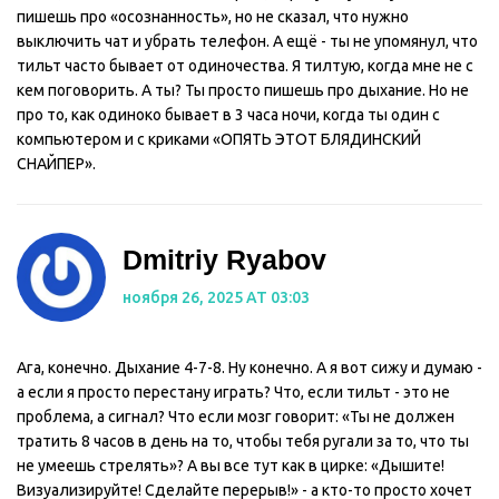
пишешь про «осознанность», но не сказал, что нужно
выключить чат и убрать телефон. А ещё - ты не упомянул, что
тильт часто бывает от одиночества. Я тилтую, когда мне не с
кем поговорить. А ты? Ты просто пишешь про дыхание. Но не
про то, как одиноко бывает в 3 часа ночи, когда ты один с
компьютером и с криками «ОПЯТЬ ЭТОТ БЛЯДИНСКИЙ
СНАЙПЕР».
Dmitriy Ryabov
ноября 26, 2025 AT 03:03
Ага, конечно. Дыхание 4-7-8. Ну конечно. А я вот сижу и думаю -
а если я просто перестану играть? Что, если тильт - это не
проблема, а сигнал? Что если мозг говорит: «Ты не должен
тратить 8 часов в день на то, чтобы тебя ругали за то, что ты
не умеешь стрелять»? А вы все тут как в цирке: «Дышите!
Визуализируйте! Сделайте перерыв!» - а кто-то просто хочет