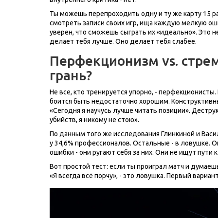
Ты можешь перепроходить одну и ту же карту 15 
смотреть записи своих игр, ища каждую мелкую ош
уверен, что сможешь сыграть их «идеально». Это н
делает тебя лучше. Оно делает тебя слабее.
Перфекционизм vs. стре
грань?
Не все, кто тренируется упорно, - перфекционисты. 
боится быть недостаточно хорошим. Конструктивны
«Сегодня я научусь лучше читать позиции». Деструк
убийств, я никому не стою».
По данным того же исследования Глинкиной и Вас
у 34,6% профессионалов. Остальные - в ловушке. О
ошибки - они ругают себя за них. Они не ищут пути 
Вот простой тест: если ты проиграл матч и думаешь 
«Я всегда всё порчу», - это ловушка. Первый вариант