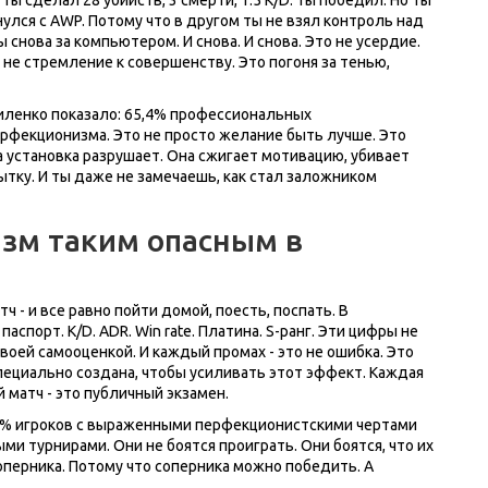
улся с AWP. Потому что в другом ты не взял контроль над
 ты снова за компьютером. И снова. И снова. Это не усердие.
 не стремление к совершенству. Это погоня за тенью,
асиленко показало: 65,4% профессиональных
рфекционизма. Это не просто желание быть лучше. Это
эта установка разрушает. Она сжигает мотивацию, убивает
тку. И ты даже не замечаешь, как стал заложником
зм таким опасным в
 - и все равно пойти домой, поесть, поспать. В
паспорт. K/D. ADR. Win rate. Платина. S-ранг. Эти цифры не
воей самооценкой. И каждый промах - это не ошибка. Это
пециально создана, чтобы усиливать этот эффект. Каждая
й матч - это публичный экзамен.
8,3% игроков с выраженными перфекционистскими чертами
 турнирами. Они не боятся проиграть. Они боятся, что их
перника. Потому что соперника можно победить. А