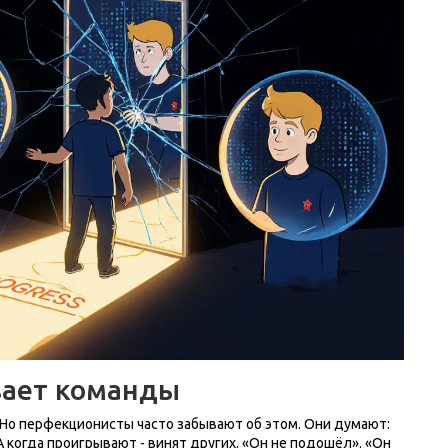
вает команды
н. Но перфекционисты часто забывают об этом. Они думают:
А когда проигрывают - винят других. «Он не подошёл». «Он