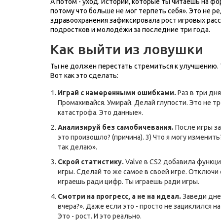
А потом - уход. Истории, которые ты читаешь на фор
потому что больше не мог терпеть себя». Это не р
здравоохранения зафиксировала рост игровых расс
подростков и молодёжи за последние три года.
Как выйти из ловушки
Ты не должен перестать стремиться к улучшению. 
Вот как это сделать:
Играй с намеренными ошибками.
Раз в три дн
Промахивайся. Умирай. Делай глупости. Это не тр
катастрофа. Это данные».
Анализируй без самобичевания.
После игры за
это произошло? (причина). 3) Что я могу изменить?
так делаю».
Скрой статистику.
Valve в CS2 добавила функци
игры. Сделай то же самое в своей игре. Отключи
играешь ради цифр. Ты играешь ради игры.
Смотри на прогресс, а не на идеал.
Заведи днев
вчера?». Даже если это - просто не зациклился на
Это - рост. И это реально.