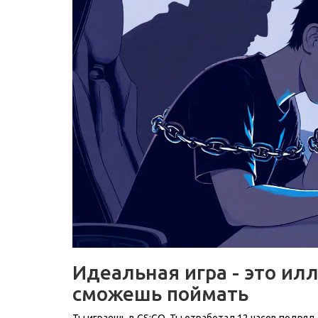
Идеальная игра - это ил
сможешь поймать
Ты играешь в CS:GO. Ты отработал 12 часов подряд. 