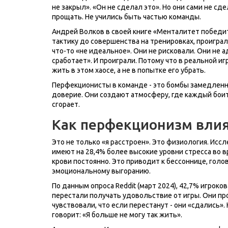
не закрыл». «Он не сделал это». Но они сами не сде
прощать. Не учились быть частью команды.
Андрей Волков в своей книге «Менталитет победит
тактику до совершенства на тренировках, проиграла
что-то «не идеальное». Они не рисковали. Они не 
сработает». И проиграли. Потому что в реальной иг
жить в этом хаосе, а не в попытке его убрать.
Перфекционисты в команде - это бомбы замедленно
доверие. Они создают атмосферу, где каждый боитс
сгорает.
Как перфекционизм влияе
Это не только «я расстроен». Это физиология. Ис
имеют на 28,4% более высокие уровни стресса во вр
крови постоянно. Это приводит к бессоннице, голов
эмоциональному выгоранию.
По данным опроса Reddit (март 2024), 42,7% игроко
перестали получать удовольствие от игры. Они про
чувствовали, что если перестанут - они «сдались». 
говорит: «Я больше не могу так жить».