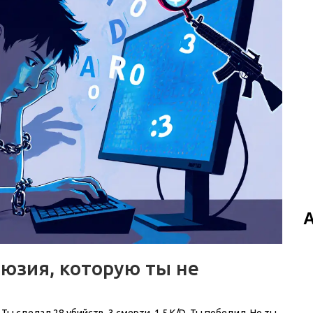
люзия, которую ты не
Ты сделал 28 убийств, 3 смерти, 1.5 K/D. Ты победил. Но ты