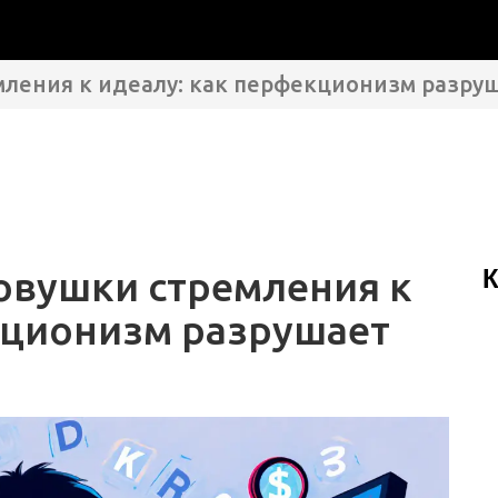
мления к идеалу: как перфекционизм разру
овушки стремления к
К
кционизм разрушает