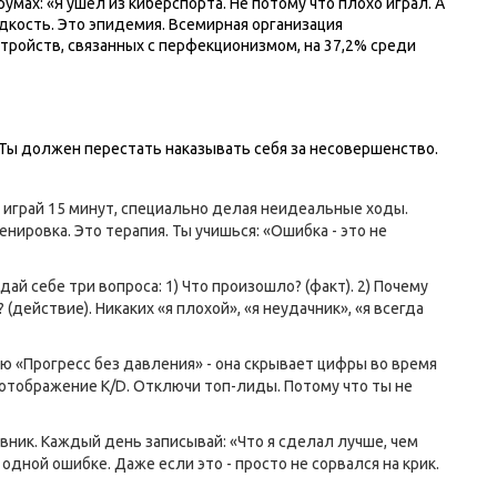
умах: «Я ушёл из киберспорта. Не потому что плохо играл. А
едкость. Это эпидемия. Всемирная организация
тройств, связанных с перфекционизмом, на 37,2% среди
Ты должен перестать наказывать себя за несовершенство.
я играй 15 минут, специально делая неидеальные ходы.
енировка. Это терапия. Ты учишься: «Ошибка - это не
дай себе три вопроса: 1) Что произошло? (факт). 2) Почему
 (действие). Никаких «я плохой», «я неудачник», «я всегда
ю «Прогресс без давления» - она скрывает цифры во время
 отображение K/D. Отключи топ-лиды. Потому что ты не
ник. Каждый день записывай: «Что я сделал лучше, чем
 одной ошибке. Даже если это - просто не сорвался на крик.