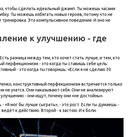
раз, чтобы сделать идеальный джамп. Ты можешь часами
ибку. Ты можешь избегать новых героев, потому что не
е тренировка. Это компульсивное поведение. И оно не
мление к улучшению - где
Есть разница между тем, кто хочет стать лучше, и тем, кто
й перфекционизм - это когда ты ставишь себе цель:
тивный - это когда ты говоришь: «Если я не сделаю 30
иленко, конструктивный перфекционизм встречается только
ни не учатся. Они наказывают себя. Они не анализируют
к улучшению - они ищут, почему они «не достойны».
- «Я мог бы лучше сыграть», - это рост. Если ты думаешь -
 ведёт к действию. Второй - к застою. И к боли.