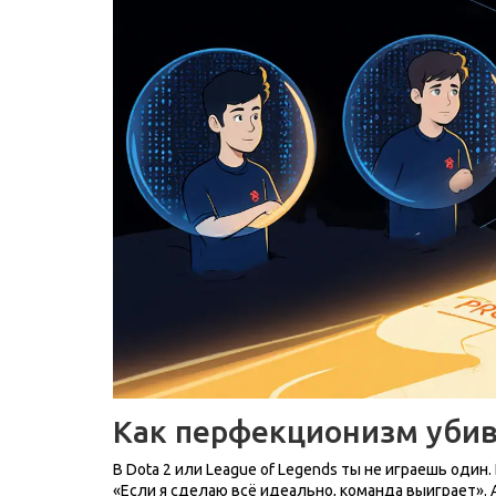
Как перфекционизм уби
В Dota 2 или League of Legends ты не играешь оди
«Если я сделаю всё идеально, команда выиграет». 