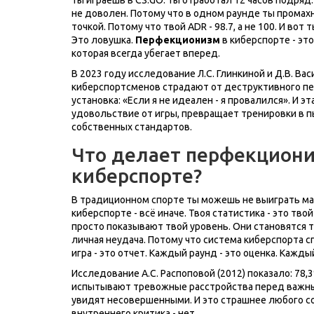
не доволен. Потому что в одном раунде ты промахн
точкой. Потому что твой ADR - 98.7, а не 100. И вот
Это ловушка.
Перфекционизм
в киберспорте - это
которая всегда убегает вперед.
В 2023 году исследование Л.С. Глинкиной и Д.В. В
киберспортсменов страдают от деструктивного пе
установка: «Если я не идеален - я провалился». И 
удовольствие от игры, превращает тренировки в пы
собственных стандартов.
Что делает перфекциони
киберспорте?
В традиционном спорте ты можешь не выиграть матч
киберспорте - всё иначе. Твоя статистика - это твой 
просто показывают твой уровень. Они становятся т
личная неудача. Потому что система киберспорта с
игра - это отчет. Каждый раунд - это оценка. Кажды
Исследование А.С. Распоповой (2012) показало: 7
испытывают тревожные расстройства перед важными
увидят несовершенными. И это страшнее любого со
внутреннего критика - нет.