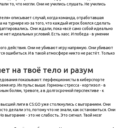
лали то, что могли. Они не учились слушать. Не учились
еля» описывает случай, когда команда, отработавшая
 на турнире из-за того, что каждый игрок боялся сделать
адаптировались. Они ждали, пока «всё само собой идеально
ре нет идеальных условий. Есть хаос. И победа - в умении
го действия. Они не убивают игру напрямую. Они убивают
я ошибиться. И в такой атмосфере никто не растёт. Только
т на твоё тело и разум
следования показывают: перфекционисты в киберспорте
емя игр. Их пульс выше. Гормоны стресса - кортизол - в
ным болям, тревоге, а в долгосрочной перспективе - к
в высшей лиги в CS:GO уже столкнулись с выгоранием. Они
сто делали это, потому что не знали, как остановиться. Они
Но выгорание - это не слабость. Это сигнал. Твой мозг