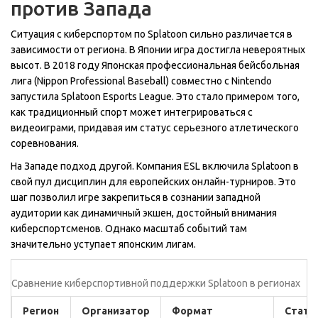
против Запада
Ситуация с киберспортом по Splatoon сильно различается в
зависимости от региона. В Японии игра достигла невероятных
высот. В 2018 году Японская профессиональная бейсбольная
лига (
Nippon Professional Baseball
) совместно с Nintendo
запустила
Splatoon Esports League
. Это стало примером того,
как традиционный спорт может интегрироваться с
видеоиграми, придавая им статус серьезного атлетического
соревнования.
На Западе подход другой. Компания
ESL
включила Splatoon в
свой пул дисциплин для европейских онлайн-турниров. Это
шаг позволил игре закрепиться в сознании западной
аудитории как динамичный экшен, достойный внимания
киберспортсменов. Однако масштаб событий там
значительно уступает японским лигам.
Сравнение киберспортивной поддержки Splatoon в регионах
Регион
Организатор
Формат
Стату