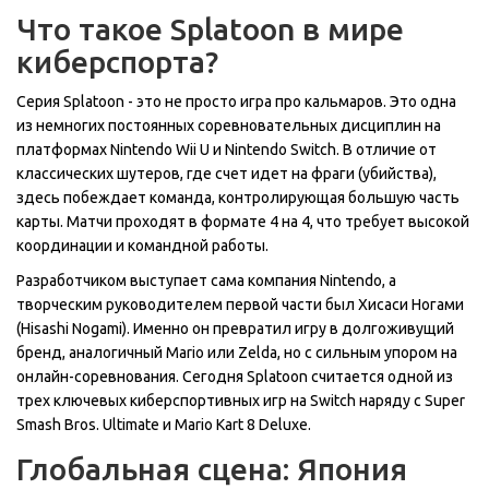
Что такое Splatoon в мире
киберспорта?
Серия
Splatoon
- это не просто игра про кальмаров. Это одна
из немногих постоянных соревновательных дисциплин на
платформах
Nintendo Wii U
и
Nintendo Switch
. В отличие от
классических шутеров, где счет идет на фраги (убийства),
здесь побеждает команда, контролирующая большую часть
карты. Матчи проходят в формате 4 на 4, что требует высокой
координации и командной работы.
Разработчиком выступает сама компания
Nintendo
, а
творческим руководителем первой части был Хисаси Ногами
(Hisashi Nogami). Именно он превратил игру в долгоживущий
бренд, аналогичный Mario или Zelda, но с сильным упором на
онлайн-соревнования. Сегодня Splatoon считается одной из
трех ключевых киберспортивных игр на Switch наряду с
Super
Smash Bros. Ultimate
и
Mario Kart 8 Deluxe
.
Глобальная сцена: Япония