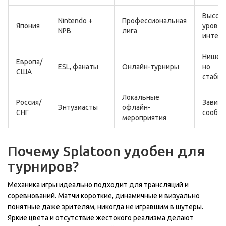
Высок
Nintendo +
Профессиональная
Япония
урове
NPB
лига
интегр
Нишев
Европа/
ESL, фанаты
Онлайн-турниры
но
США
стаби
Локальные
Россия/
Зависи
Энтузиасты
офлайн-
СНГ
сообщ
мероприятия
Почему Splatoon удобен для
турниров?
Механика игры идеально подходит для трансляций и
соревнований. Матчи короткие, динамичные и визуально
понятные даже зрителям, никогда не игравшим в шутеры.
Яркие цвета и отсутствие жестокого реализма делают