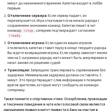
минут до назначенного времени. Капитан входит в лобби
первым.
Отключение сервера:
Если сервер падает, он
перезапускается. Игра откатывается на начало раунда с
сохранением экономики команд. Капитан пишет в чат
команду
, соперник подтверждает согласием
!stop
.
!ready
Отключение игрока:
Если один из ваших игроков
отключился, капитан ставит паузу в конце текущего раунда.
Вы ждете возвращения игрока. Если сервер зависнет менее
чем на 3 сыгранных раунда, матч может быть аннулирован и
начат заново по решению судей.
Трансляция:
Запрещено транслировать соревнование без
задержки. Минимальная задержка должна составлять 5
минут. Это предотвращает слив информации о позициях
врагов зрителям, которые могут сообщить их команде-
сопернику.
Также помните о спортивном этике. Оскорбления, провокации
и токсичное поведение в чате или голосовой связи являются
нарушением правил и могут привести к бану на участие в