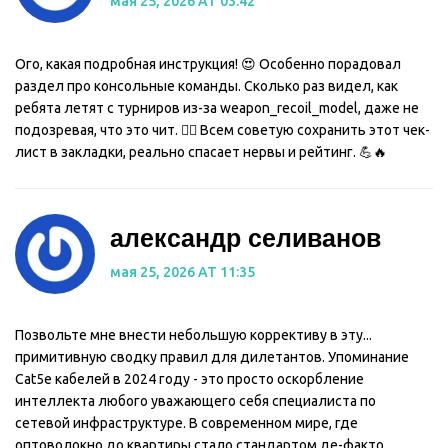
мая 25, 2026 AT 03:42
Ого, какая подробная инструкция! 😍 Особенно порадовал
раздел про консольные команды. Сколько раз видел, как
ребята летят с турниров из-за weapon_recoil_model, даже не
подозревая, что это чит. 🤦‍♂️ Всем советую сохранить этот чек-
лист в закладки, реально спасает нервы и рейтинг. 💪🔥
александр селиванов
мая 25, 2026 AT 11:35
Позвольте мне внести небольшую коррективу в эту...
примитивную сводку правил для дилетантов. Упоминание
Cat5e кабелей в 2024 году - это просто оскорбление
интеллекта любого уважающего себя специалиста по
сетевой инфраструктуре. В современном мире, где
оптоволокно до квартиры стало стандартом де-факто,