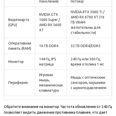
поколения)
потока)
NVIDIA RTX 3060 Ti /
NVIDIA GTX
AMD RX 6700 XT (16
Видеокарта
1660 Super /
ГБ VRAM
(GPU)
AMD RX 5600
желательны для
XT
стабильности)
Оперативная
16 ГБ DDR4
32 ГБ DDR4/DDR5
память (RAM)
144 Гц, IPS
240 Гц или 360 Гц,
Монитор
матрица
время отклика 1 мс
Игровая
Мышь с оптическим
мышь,
Периферия
сенсором, наушники
механическая
с шумоподавлением
клавиатура
Обратите внимание на монитор. Частота обновления от 240 Гц
позволяет видеть движения противника плавнее, что дает