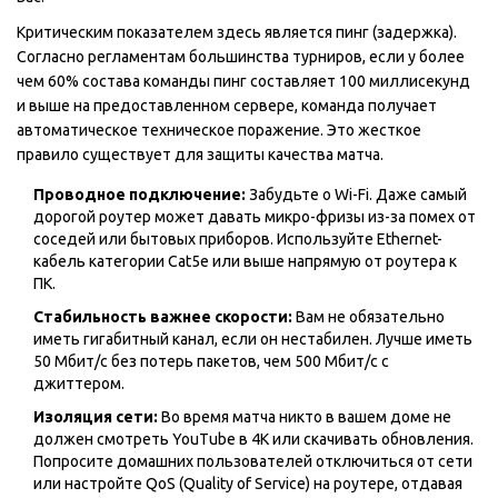
Критическим показателем здесь является пинг (задержка).
Согласно регламентам большинства турниров, если у более
чем 60% состава команды пинг составляет 100 миллисекунд
и выше на предоставленном сервере, команда получает
автоматическое техническое поражение. Это жесткое
правило существует для защиты качества матча.
Проводное подключение:
Забудьте о Wi-Fi. Даже самый
дорогой роутер может давать микро-фризы из-за помех от
соседей или бытовых приборов. Используйте Ethernet-
кабель категории Cat5e или выше напрямую от роутера к
ПК.
Стабильность важнее скорости:
Вам не обязательно
иметь гигабитный канал, если он нестабилен. Лучше иметь
50 Мбит/с без потерь пакетов, чем 500 Мбит/с с
джиттером.
Изоляция сети:
Во время матча никто в вашем доме не
должен смотреть YouTube в 4K или скачивать обновления.
Попросите домашних пользователей отключиться от сети
или настройте QoS (Quality of Service) на роутере, отдавая